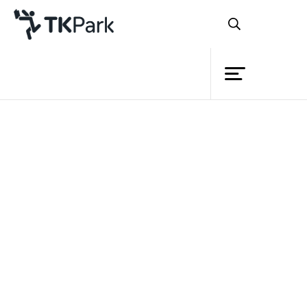
Library
Back
Knowledge
Events
หลักสูตร
เก่งการเรียน เซียนการงาน
Project
Member
ด้วยแอพยุค 4.0
Network
Service
รายละเอียด