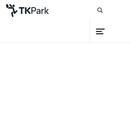
Library
Back
Knowledge
Events
หลักสูตร
การออกแบบเว็บไซต์ด้วย
illustrator
Project
Member
Network
รายละเอียด
สุดยอดหลักสูตรสำหรับผู้ที่
หลักสูตร
ต้องการเตรียมตัวเข้าสู่การ เป็น
Service