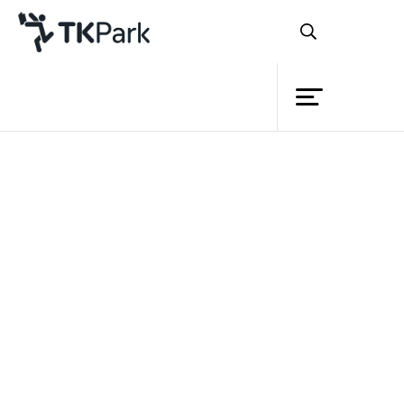
Library
Back
Knowledge
Events
หลักสูตร
TK Application พระราชพิธีสิบ
Project
Member
สองเดือน
Network
Service
รายละเอียด