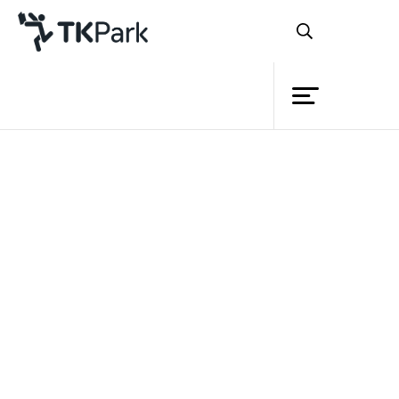
Library
Back
Knowledge
Events
หลักสูตร
เรียนรู้การสืบค้นข้อมูลผ่านสื่อ
Project
Social Media
Member
Network
Service
รายละเอียด