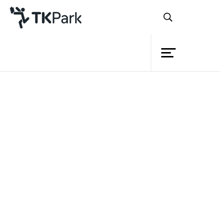
Library
Back
Knowledge
Events
หลักสูตร
Project
เรียนรู้หลักการใช้งาน
Member
Network
คอมพิวเตอร์ และ MS Word
เบื้องต้น
Service