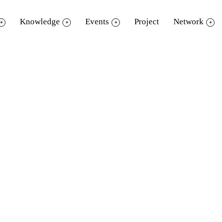
Knowledge
Events
Project
Network
ne by Illustrator
strator เพื่อออกแบบและการสร้างตัวละครการ
ออกแบบ sticker line เป็นของตัวเอง และยังขายเ