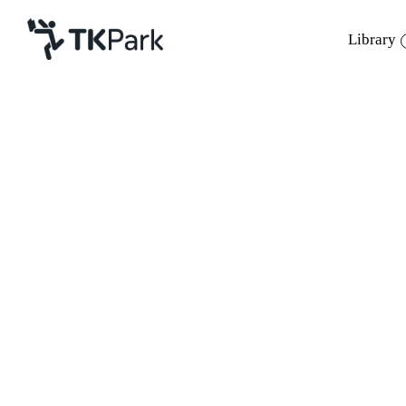
Library
Library
Back
Knowledge
Events
หลักสูตร
ออกแบบการ์ตูน sticker li
Project
Member
Network
รายละเอียด
Service
การใช้งานโปรแกรม Illu
หลักสูตร
แต่งแก้ไข เพื่อนำไปใช้
About