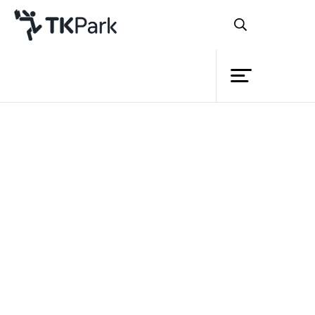
Library
Back
Knowledge
Events
หลักสูตร
หลักสูตรสร้างสื่อการสอน
Project
สำหรับครู
Member
รายละเอียด
ครู อาจารย์ ผู้เข้าอบรมได้เรียน
Network
หลักสูตร
รู้การใช้โปรแกรมสื่อการสอน
Service