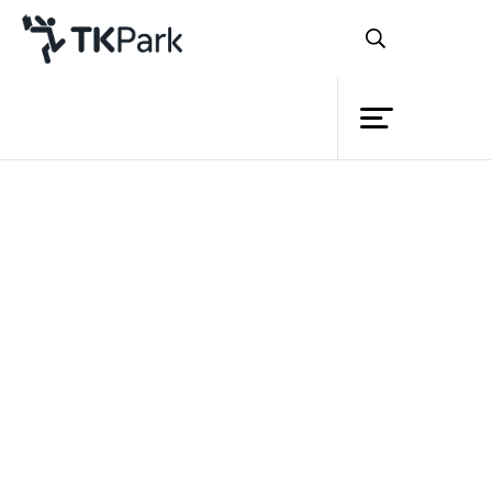
Library
Back
Knowledge
Events
เบื้องหลังความคิดและจินตนาการ
Project
ของนักออกแบบแหล่งเรียนรู้แห่งศตวรรษที่
Member
Network
21
Service